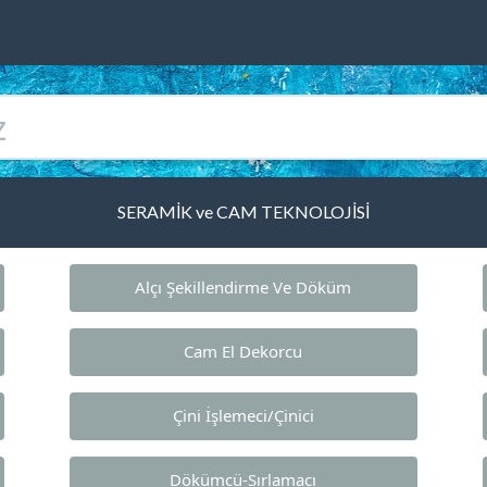
SERAMİK ve CAM TEKNOLOJİSİ
Alçı Şekillendirme Ve Döküm
Cam El Dekorcu
Çini İşlemeci/Çinici
Dökümcü-Sırlamacı