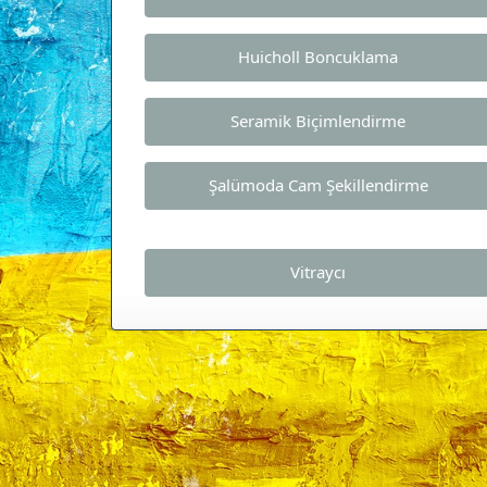
Huicholl Boncuklama
Seramik Biçimlendirme
Şalümoda Cam Şekillendirme
Vitraycı