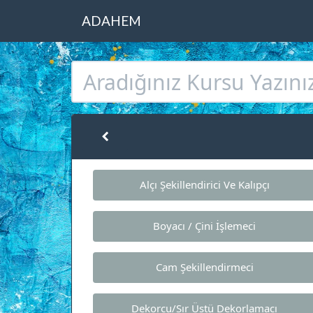
ADAHEM
Alçı Şekillendirici Ve Kalıpçı
Boyacı / Çini İşlemeci
Cam Şekillendirmeci
Dekorcu/Sır Üstü Dekorlamacı