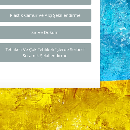
Plastik Çamur Ve Alçı Şekillendirme
Sır Ve Döküm
Tehlikeli Ve Çok Tehlikeli İşlerde Serbest
Seramik Şekillendirme