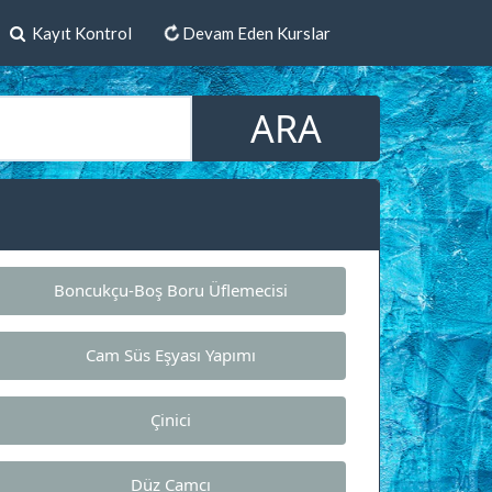
Kayıt Kontrol
Devam Eden Kurslar
Boncukçu-Boş Boru Üflemecisi
Cam Süs Eşyası Yapımı
Çinici
Düz Camcı