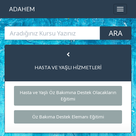
ADAHEM
HASTA VE YAŞLI HİZMETLERİ
Hasta ve Yaşlı Öz Bakımına Destek Olacakların
Eğitimi
Öz Bakıma Destek Elemanı Eğitimi