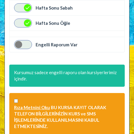
Hafta Sonu Sabah
Hafta Sonu Öğle
Engelli Raporum Var
Kursumuz sadece engelli raporu olan kursiyerlerimiz
içindir.
Rıza Metnini Oku
BU KURSA KAYIT OLARAK
TELEFON BİLGİLERİNİZİN KURS ve SMS
İŞLEMLERİNDE KULLANILMASINI KABUL
ETMEKTESİNİZ.